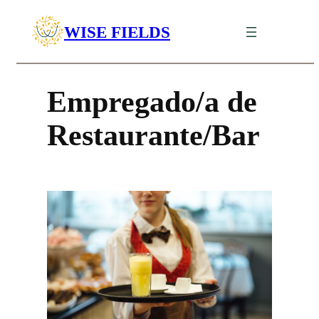
Saltar
WISE FIELDS
para
Hotelaria e Restauração
o
conteúdo
Empregado/a de
Restaurante/Bar