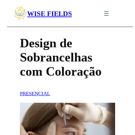
Saltar
WISE FIELDS
para
Estética
o
conteúdo
Design de
Sobrancelhas
com Coloração
PRESENCIAL