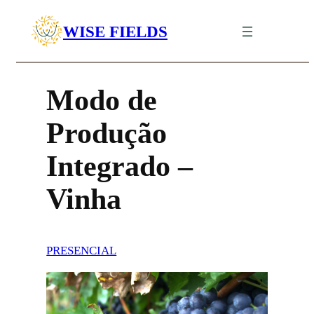
Saltar
WISE FIELDS
para
Agricultura, Jardins e Floresta
o
conteúdo
Modo de
Produção
Integrado –
Vinha
PRESENCIAL